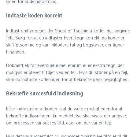
siden for kodeindtastning.
Indtaste koden korrekt
Indtast omhyggeligt din Ghost of Tsushima-kode i det angivne
felt. Sørg for, at du indtaster hvert tegn korrekt, da koder er
skiftfølsomme og kan inkludere tal og bogstaver, der ligner
hinanden.
Dobbelttjek for eventuelle mellemrum eller ekstra tegn, der
muligvis er blevet tilføjet ved en fejl. Hvis du støder på en fejl,
skal du indtaste koden igen for at bekræfte dens nøjagtighed.
Bekræfte succesfuld indløsning
Efter indtastning af koden skal du vælge muligheden for at
bekræfte indløsningen. En meddelelse skal vises, der angiver,
om processen var succesfuld, eller om der var en fejl.
Hvis det var succesfuldt, vil indholdet typisk blive tilføjet til dit