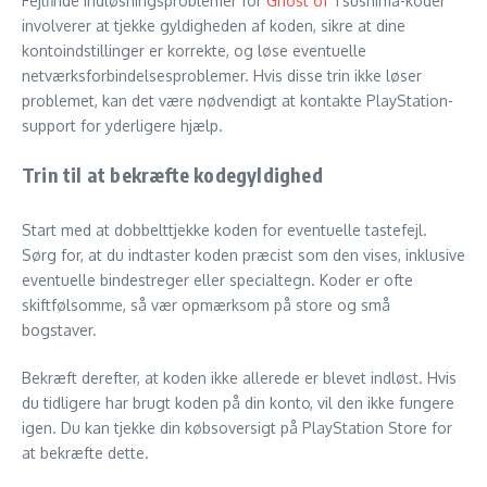
Fejlfinde indløsningsproblemer for
Ghost of
Tsushima-koder
involverer at tjekke gyldigheden af koden, sikre at dine
kontoindstillinger er korrekte, og løse eventuelle
netværksforbindelsesproblemer. Hvis disse trin ikke løser
problemet, kan det være nødvendigt at kontakte PlayStation-
support for yderligere hjælp.
Trin til at bekræfte kodegyldighed
Start med at dobbelttjekke koden for eventuelle tastefejl.
Sørg for, at du indtaster koden præcist som den vises, inklusive
eventuelle bindestreger eller specialtegn. Koder er ofte
skiftfølsomme, så vær opmærksom på store og små
bogstaver.
Bekræft derefter, at koden ikke allerede er blevet indløst. Hvis
du tidligere har brugt koden på din konto, vil den ikke fungere
igen. Du kan tjekke din købsoversigt på PlayStation Store for
at bekræfte dette.