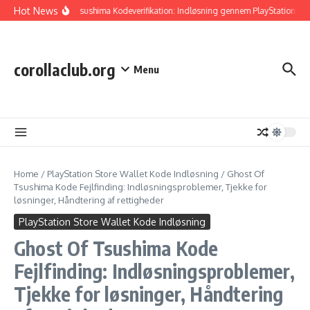
Skip to content
Hot News
Ghost Of Tsushima Kodeverifikation: Indløsning gennem PlayStation, Tjek 
corollaclub.org
Menu
Home
/
PlayStation Store Wallet Kode Indløsning
/
Ghost Of
Tsushima Kode Fejlfinding: Indløsningsproblemer, Tjekke for
løsninger, Håndtering af rettigheder
PlayStation Store Wallet Kode Indløsning
Ghost Of Tsushima Kode
Fejlfinding: Indløsningsproblemer,
Tjekke for løsninger, Håndtering