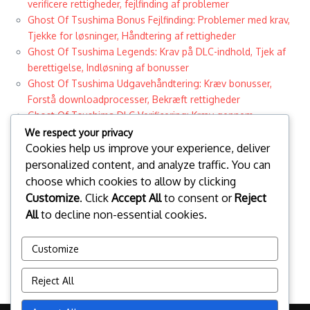
verificere rettigheder, fejlfinding af problemer
Ghost Of Tsushima Bonus Fejlfinding: Problemer med krav,
Tjekke for løsninger, Håndtering af rettigheder
Ghost Of Tsushima Legends: Krav på DLC-indhold, Tjek af
berettigelse, Indløsning af bonusser
Ghost Of Tsushima Udgavehåndtering: Kræv bonusser,
Forstå downloadprocesser, Bekræft rettigheder
Ghost Of Tsushima DLC Verificering: Kræv gennem
kontoindstillinger, Tjek købshistorik, Fejlfinding
We respect your privacy
Cookies help us improve your experience, deliver
Ghost Of Tsushima Udgave Indholdshåndtering: Kræv
bonusser, Forstå processer, Bekræft rettigheder
personalized content, and analyze traffic. You can
Ghost Of Tsushima Bonus Verifikation: Kræv gennem
choose which cookies to allow by clicking
kontoindstillinger, Tjek købshistorik, Fejlfinding
Customize
. Click
Accept All
to consent or
Reject
Categories
All
to decline non-essential cookies.
DLC Ret til Krav
PlayStation Store Wallet Kode Indløsning
Customize
Udgave Bonus Berettigelser
Reject All