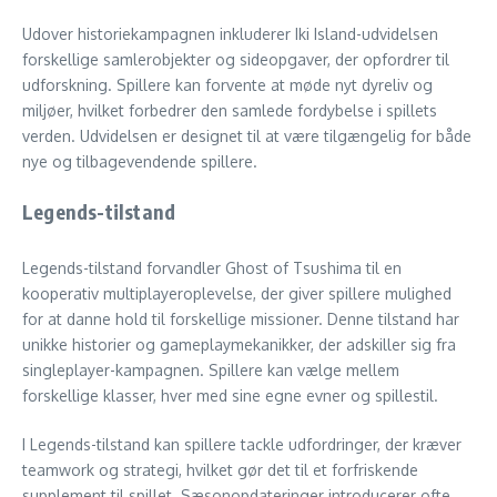
Udover historiekampagnen inkluderer Iki Island-udvidelsen
forskellige samlerobjekter og sideopgaver, der opfordrer til
udforskning. Spillere kan forvente at møde nyt dyreliv og
miljøer, hvilket forbedrer den samlede fordybelse i spillets
verden. Udvidelsen er designet til at være tilgængelig for både
nye og tilbagevendende spillere.
Legends-tilstand
Legends-tilstand forvandler Ghost of Tsushima til en
kooperativ multiplayeroplevelse, der giver spillere mulighed
for at danne hold til forskellige missioner. Denne tilstand har
unikke historier og gameplaymekanikker, der adskiller sig fra
singleplayer-kampagnen. Spillere kan vælge mellem
forskellige klasser, hver med sine egne evner og spillestil.
I Legends-tilstand kan spillere tackle udfordringer, der kræver
teamwork og strategi, hvilket gør det til et forfriskende
supplement til spillet. Sæsonopdateringer introducerer ofte