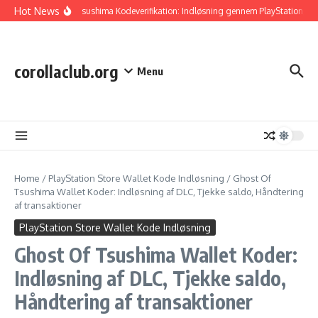
Skip to content
Hot News
Ghost Of Tsushima Kodeverifikation: Indløsning gennem PlayStation, Tjek 
corollaclub.org
Menu
Home
/
PlayStation Store Wallet Kode Indløsning
/
Ghost Of
Tsushima Wallet Koder: Indløsning af DLC, Tjekke saldo, Håndtering
af transaktioner
PlayStation Store Wallet Kode Indløsning
Ghost Of Tsushima Wallet Koder:
Indløsning af DLC, Tjekke saldo,
Håndtering af transaktioner