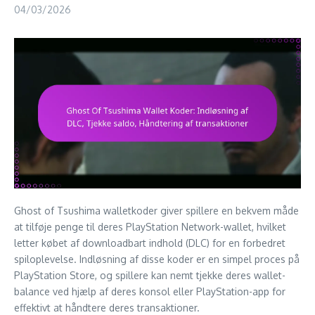
04/03/2026
Ghost of Tsushima walletkoder giver spillere en bekvem måde
at tilføje penge til deres PlayStation Network-wallet, hvilket
letter købet af downloadbart indhold (DLC) for en forbedret
spiloplevelse. Indløsning af disse koder er en simpel proces på
PlayStation Store, og spillere kan nemt tjekke deres wallet-
balance ved hjælp af deres konsol eller PlayStation-app for
effektivt at håndtere deres transaktioner.